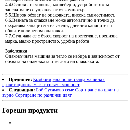
4.4.Основната машина, конвейерът, устройството за
запечатване се управляват от компютър.
5.5.Широк обхват на опаковката, висока съвместимост.
6.6.Везната за опаковане може автоматично и точно да
съхранява капацитета на смени, дневния капацитет и
общите количества опаковки.
7.7.Отличава се с бърза скорост на претегляне, прецизна
мярка, малко пространство, удобна работа
Забележка
Опаковъчната машина за тегло се избира в зависимост от
обхвата на опаковката и теглото на опаковката.
Предишен:
Комбинирана почистваща машина с
гравитационна маса с голяма мощност
Следващия:
Боб Сусамово семе Сортиране по цвят на
зърно Сортиране по различен цвят
Горещи продукти