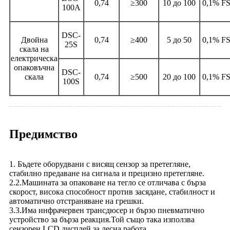
0,74
≥300
10 до 100
0,1% F
100A
DSC-
Двойна
0,74
≥400
5 до 50
0,1% F
25S
скала на
електрическа
опаковъчна
DSC-
скала
0,74
≥500
20 до 100
0,1% F
100S
Предимство
1. Бъдете оборудвани с висящ сензор за претегляне,
стабилно предаване на сигнала и прецизно претегляне.
2.2.Машината за опаковане на тегло се отличава с бърза
скорост, висока способност против засядане, стабилност и
автоматично отстраняване на грешки.
3.3.Има инфрачервен трансдюсер и бързо пневматично
устройство за бърза реакция.Той също така използва
сензорен LCD дисплей за лесна работа.