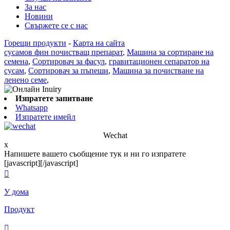
За нас
Новини
Свържете се с нас
Горещи продукти
-
Карта на сайта
сусамов фин почистващ препарат
,
Машина за сортиране на
семена
,
Сортировач за фасул
,
гравитационен сепаратор на
сусам
,
Сортировач за пъпеши
,
Машина за почистване на
ленено семе
,
Изпратете запитване
Whatsapp
Изпратете имейл
Wechat
x
Напишете вашето съобщение тук и ни го изпратете
[javascript]
[/javascript]

У дома
Продукт
