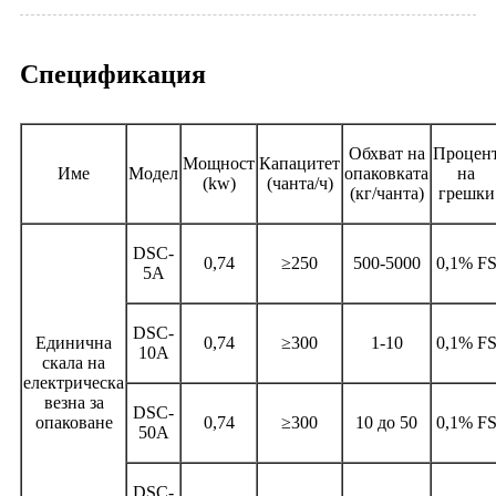
Спецификация
Обхват на
Процен
Мощност
Капацитет
Име
Модел
опаковката
на
(kw)
(чанта/ч)
(кг/чанта)
грешки
DSC-
0,74
≥250
500-5000
0,1% F
5A
DSC-
Единична
0,74
≥300
1-10
0,1% F
10A
скала на
електрическа
везна за
DSC-
опаковане
0,74
≥300
10 до 50
0,1% F
50A
DSC-