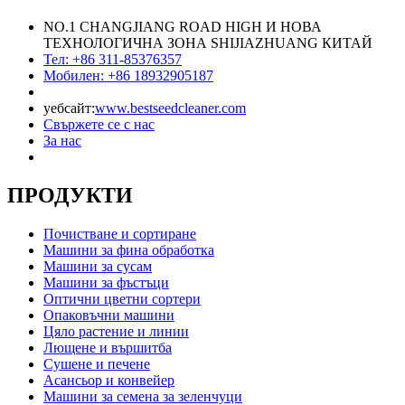
NO.1 CHANGJIANG ROAD HIGH И НОВА
ТЕХНОЛОГИЧНА ЗОНА SHIJIAZHUANG КИТАЙ
Тел: +86 311-85376357
Мобилен: +86 18932905187
уебсайт:
www.bestseedcleaner.com
Свържете се с нас
За нас
ПРОДУКТИ
Почистване и сортиране
Машини за фина обработка
Машини за сусам
Машини за фъстъци
Оптични цветни сортери
Опаковъчни машини
Цяло растение и линии
Лющене и вършитба
Сушене и печене
Асансьор и конвейер
Машини за семена за зеленчуци