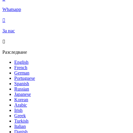
Whatsapp

За нас

Разследване
English
French
German
Portuguese
Spanish
Russian
Japanese
Korean
Arabic
Irish
Greek
Turkish
Italian
Danish