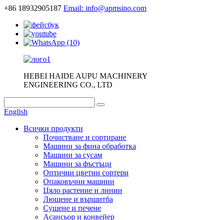
+86 18932905187
Email: info@apmsino.com
HEBEI HAIDE AUPU MACHINERY
ENGINEERING CO., LTD
English
Всички продукти
Почистване и сортиране
Машини за фина обработка
Машини за сусам
Машини за фъстъци
Оптични цветни сортери
Опаковъчни машини
Цяло растение и линии
Лющене и вършитба
Сушене и печене
Асансьор и конвейер