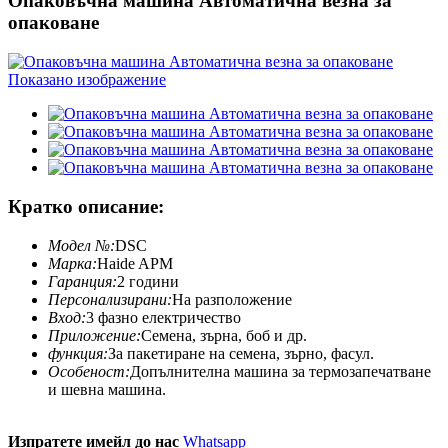
Опаковъчна машина Автоматична везна за
опаковане
Кратко описание:
Модел №:
DSC
Марка:
Haide APM
Гаранция:
2 години
Персонализирани:
На разположение
Вход:
3 фазно електричество
Приложение:
Семена, зърна, боб и др.
функция:
За пакетиране на семена, зърно, фасул.
Особеност:
Допълнителна машина за термозапечатване
и шевна машина.
Изпратете имейл до нас
Whatsapp