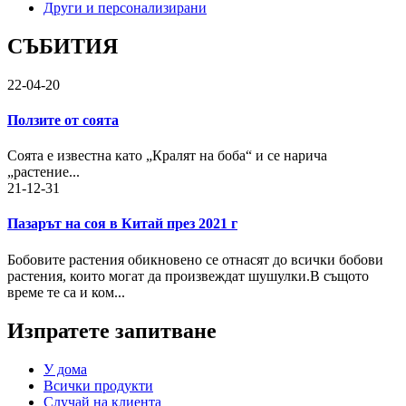
Други и персонализирани
СЪБИТИЯ
22-04-20
Ползите от соята
Соята е известна като „Кралят на боба“ и се нарича
„растение...
21-12-31
Пазарът на соя в Китай през 2021 г
Бобовите растения обикновено се отнасят до всички бобови
растения, които могат да произвеждат шушулки.В същото
време те са и ком...
Изпратете запитване
У дома
Всички продукти
Случай на клиента