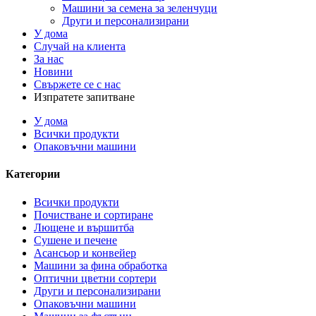
Машини за семена за зеленчуци
Други и персонализирани
У дома
Случай на клиента
За нас
Новини
Свържете се с нас
Изпратете запитване
У дома
Всички продукти
Опаковъчни машини
Категории
Всички продукти
Почистване и сортиране
Лющене и вършитба
Сушене и печене
Асансьор и конвейер
Машини за фина обработка
Оптични цветни сортери
Други и персонализирани
Опаковъчни машини